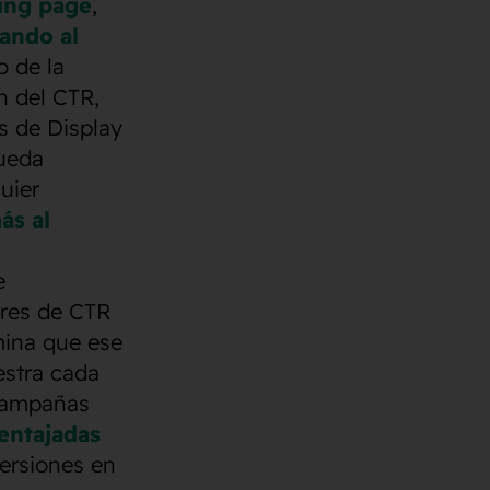
ding page
,
ando al
o de la
n del CTR,
s de Display
ueda
uier
ás al
e
ores de CTR
mina que ese
estra cada
 campañas
entajadas
ersiones en