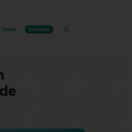
Únete
Contacto
n
 de