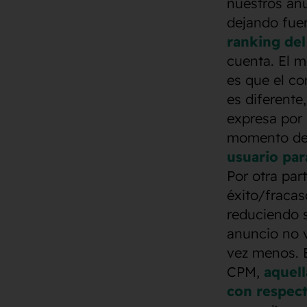
nuestros an
dejando fue
ranking del
cuenta. El m
es que el c
es diferent
expresa por 
momento de
usuario par
Por otra par
éxito/fraca
reduciendo s
anuncio no v
vez menos. 
CPM,
aquel
con respect