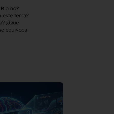
TR o no?
n este tema?
ta? ¿Qué
se equivoca