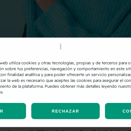
 web utiliza cookies y otras tecnologías, propias y de terceros para 
ón sobre tus preferencias, navegación y comportamiento en este sit
con finalidad analítica y para poder ofrecerte un servicio personaliza
izar la web es necesario que aceptes las cookies para asegurar el cor
cuando los grandes de Internet
Google
y
Faceb
iento de la plataforma. Puedes obtener más detalles leyendo nuest
un factor tan relevante como es el CTR sobre la
es
 Recordamos, el
CTR o clic through rate
es el p
 recibido un anuncio sobre sus impresiones total
AR
RECHAZAR
CO
te cuando pujamos con
CPM
en la
red de Displ
os factores que teóricamente afectan a la posici