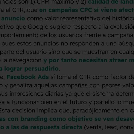
uncios son 1) CPM máximo y 2)
calidad de lan
ra al CTR, que
en campañas CPC sí viene afect
 anuncio
como valor representativo del históric
otivo que Google sugiere respecto a la exclusió
omportamiento de los usuarios frente a campaña
e, pues estos anuncios no responden a una búsq
parte del usuario sino que se muestran en cualq
 la navegación
y por tanto necesitan atraer m
a lograr persuadirlo
.
te,
Facebook Ads
sí toma el CTR como factor d
so y penaliza aquellas campañas con peores val
us impresiones diarias ya que el sistema deter
a a funcionar bien en el futuro y por ello lo mu
Esta decisión implica que, paradójicamente en
las con branding como objetivo se ven desav
o a las de respuesta directa
(venta, lead, conv