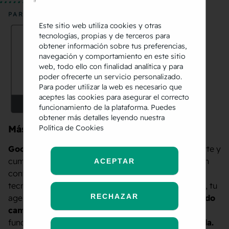
PARTNER
Este sitio web utiliza cookies y otras
tecnologías, propias y de terceros para
obtener información sobre tus preferencias,
navegación y comportamiento en este sitio
web, todo ello con finalidad analítica y para
poder ofrecerte un servicio personalizado.
Para poder utilizar la web es necesario que
aceptes las cookies para asegurar el correcto
funcionamiento de la plataforma. Puedes
obtener más detalles leyendo nuestra
Política de Cookies
Más de 15 años optimizando Google Ads
Google Ads funciona:
consigue tráfico que convierte y
cumple tus objetivos de negocio. Una plataforma en
ACEPTAR
continua evolución, que se adapta a las últimas
tecnologías y al usuario cambiante. En Semmántica, tu
RECHAZAR
agencia SEM, llevamos
más de 15 años optimizando
cammapañas
y adaptándonos desde nuestra
fundación como
agencia Google Ads especializada.