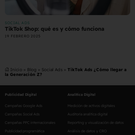
SOCIAL ADS
TikTok Shop: qué es y cómo funciona
19 FEBRERO 2025
Inicio
»
Blog
»
Social Ads
»
TikTok Ads ¿Cómo llegar a
la Generación Z?
Publicidad Digital
Analítica Digital
Campañas Google Ads
Medición de activos digitales
Campañas Social Ads
Auditoría analítica digital
Campañas PPC internacionales
Reporting y visualización de datos
Publicidad programática
Análisis de datos y CRO