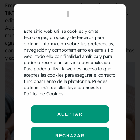
Empecemos por conocer mejor la plataforma de
TikTok. Es una
aplicación social
que permite grabar,
editar y compartir vídeo de entre 15 y 60 segundos.
Además de incluir efectos visuales, loops, fondos
Este sitio web utiliza cookies y otras
musicales y filtros. Esta red social especialmente
tecnologías, propias y de terceros para
agradecida ante los contenidos orgánicos, se ha
obtener información sobre tus preferencias,
convertido en el almacén creativo para jóvenes adultos
navegación y comportamiento en este sitio
web, todo ello con finalidad analítica y para
y adolescentes, conocidos como la Generación Z.
poder ofrecerte un servicio personalizado.
Para poder utilizar la web es necesario que
aceptes las cookies para asegurar el correcto
funcionamiento de la plataforma. Puedes
obtener más detalles leyendo nuestra
Política de Cookies
ACEPTAR
RECHAZAR