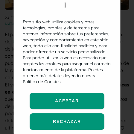
24 FEBRERO 2017
Este sitio web utiliza cookies y otras
NATALIA SAMPÉRIZ
tecnologías, propias y de terceros para
obtener información sobre tus preferencias,
El pasado fin de semana se celebró la quinta edición
navegación y comportamiento en este sitio
del
Santander Social Weekend
en el hotel Santemar
web, todo ello con finalidad analítica y para
de la capital cántabra. El evento se compuso de
poder ofrecerte un servicio personalizado.
conferencias de diversa índole, de manera que
Para poder utilizar la web es necesario que
pudimos disfrutar de temas variados como el futuro de
aceptes las cookies para asegurar el correcto
funcionamiento de la plataforma. Puedes
la robótica, el modelo de negocio de los youtubers o
obtener más detalles leyendo nuestra
cómo trabajar con
influencers
en Instagram.
Política de Cookies
El viernes tuve la oportunidad de hablar sobre
métricas
en ecommerce
abordando inicialmente algunas
cuestiones sobre la medición, metodología y objetivos
ACEPTAR
del plan de analítica web; funcionalidades que
podemos usar en Google Analytics para medir
determinadas acciones de los usuarios en un site y por
RECHAZAR
último, indicadores de interés en ecommerce que NO