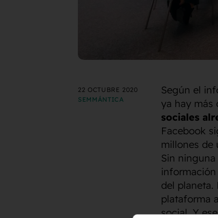
Según el in
22 OCTUBRE 2020
SEMMÁNTICA
ya hay más
sociales al
Facebook sig
millones de 
Sin ninguna 
información 
del planeta.
plataforma a
social. Y es