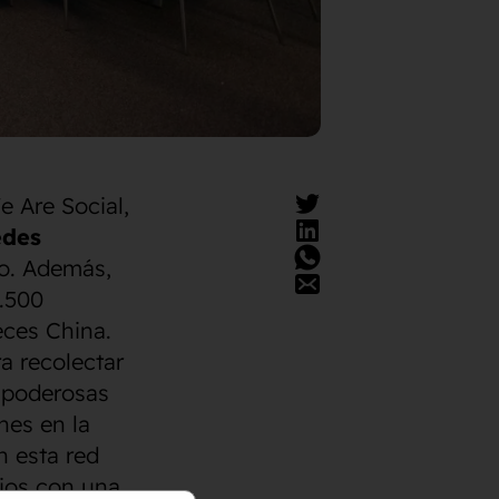
e Are Social,
edes
o. Además,
.500
eces China.
a recolectar
y poderosas
nes en la
n esta red
rios con una