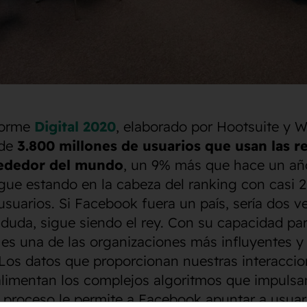
forme
Digital 2020
, elaborado por Hootsuite y W
 de
3.800 millones de usuarios que usan las r
rededor del mundo
, un 9% más que hace un añ
ue estando en la cabeza del ranking con casi 2
usuarios. Si Facebook fuera un país, sería dos v
duda, sigue siendo el rey. Con su capacidad par
es una de las organizaciones más influyentes 
 Los datos que proporcionan nuestras interaccio
limentan los complejos algoritmos que impulsa
e proceso le permite a Facebook apuntar a usua