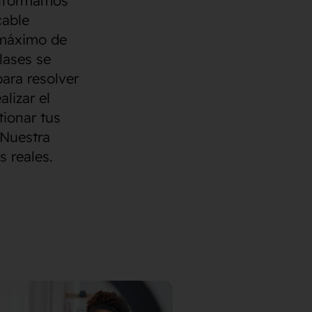
 informamos
cable
 máximo de
lases se
ara resolver
lizar el
tionar tus
 Nuestra
 reales.