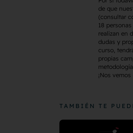
Por si todav
de que nuest
(consultar 
18 personas 
realizan en 
dudas y prop
curso, tendr
propias cam
metodología
¡Nos vemos 
TAMBIÉN TE PUED