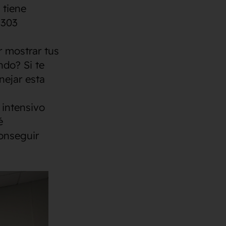
 tiene
 303
r mostrar tus
ndo? Si te
nejar esta
 intensivo
é
conseguir