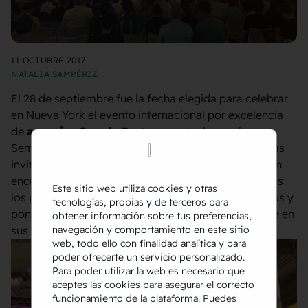
11 OCTUBRE 2017
NATALIA SAMPÉRIZ
El 28 de septiembre fue la fecha elegida para celebrar
en Nueva York el evento internacional por excelencia
de
agencias Google Partners
, entre las cuales
Semmantica fue una de las cinco agencias españolas
invitadas. Hablamos de
Google Partner Summit
, un
encuentro de agencias de marketing digital de todos
Este sitio web utiliza cookies y otras
los puntos del planeta para compartir conocimientos y
tecnologías, propias y de terceros para
ponernos al día de las últimas novedades de Google en
obtener información sobre tus preferencias,
sus productos estrella.
navegación y comportamiento en este sitio
web, todo ello con finalidad analítica y para
poder ofrecerte un servicio personalizado.
Para poder utilizar la web es necesario que
aceptes las cookies para asegurar el correcto
funcionamiento de la plataforma. Puedes