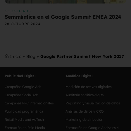
GOOGLE ADS
Semmántica en el Google Summit EMEA 2024
28 OCTUBRE 2024
Inicio
»
Blog
»
Google Partner Summit New York 2017
Publicidad Digital
Analítica Digital
Campañas Google Ads
Medición de activos digitales
Campañas Social Ads
Auditoría analítica digital
Campañas PPC internacionales
Reporting y visualización de datos
Publicidad programática
Análisis de datos y CRO
Retail Media and AdTech
Marketing de atribución
Formación en Paid Media
Formación en Google Analytics 4