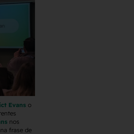
ct Evans
o
rentes
ans
nos
una frase de