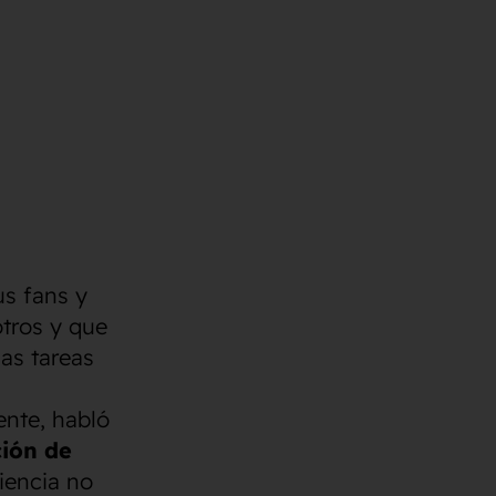
us fans y
otros y que
as tareas
ente, habló
ción de
iencia no