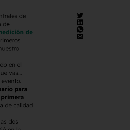
ntrales de
n de
edición de
primeros
nuestro
ado en el
 que vas…
l evento.
sario para
 primera
a de calidad
las dos
ió en la