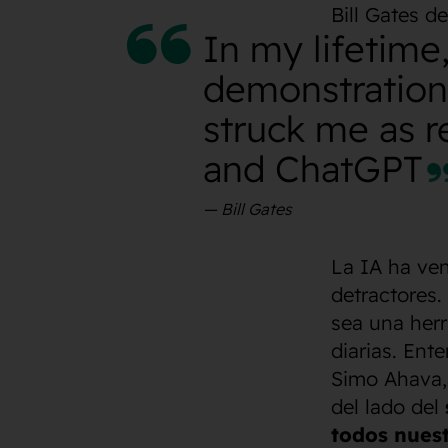
Bill Gates d
In my lifetime
demonstration
struck me as r
and ChatGPT
Bill Gates
La IA ha ven
detractores.
sea una her
diarias. Ent
Simo Ahava, 
del lado del
todos nues