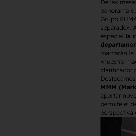
De las mesa
panorama de
Grupo PUMA:
separado». A
especial
la 
departamen
marcarán la 
«nuestra ma
clarificador
Destacamos 
MMM (Marke
aportar nov
permite el d
perspectiva 