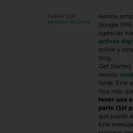
Hemos esta
2 ABRIL 2024
PATRICIA IRULEGUI
Google EMEA
agencias han
activos digi
online y est
blog.
Get Started,
mundo
cook
tarde. Este 
Hoy más qu
tener una e
parte (1st p
que pueda a
Este mensaje
primeras po