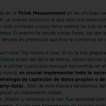
do en el
Think Measurement
en las oficinas ce
, un evento exclusivo al que sólo una selecció
 sido invitadas y cuyo tema central ha sido la
m
tales
. El evento ha tenido varias fases, las dos 
a tercera en presencial que hoy te contamos en 
 act now! The future is now
. Si no te has prepar
ieless
antes del día 6 de marzo, siento decirte
es el primer y principal mensaje transmitido en e
e nunca,
es crucial implementar todo lo nece
strategia de captación de datos propios o de
arty-data) .
Sólo de esta manera tendremos dat
poyar un crecimiento sólido.
, directo y complejo a la vez, fue resaltado por 
nentes.
Cecile van Steenberge
de Google insist