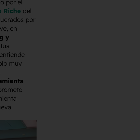
o por el
 Riche
del
lucrados por
ve, en
g y
utua
 entiende
plo muy
.
ramienta
promete
mienta
ueva