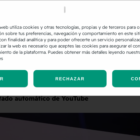
 actuar y su compañera
Shirin Eghtesadi
nos mo
seguir para obtener una medición duradera
,
a implementación de lo siguientes elementos:
 web utiliza cookies y otras tecnologías, propias y de terceros para 
tado
en todo el sitio web
ón sobre tus preferencias, navegación y comportamiento en este sit
con finalidad analítica y para poder ofrecerte un servicio personaliza
izar la web es necesario que aceptes las cookies para asegurar el cor
t Mode y conversiones mejoradas
iento de la plataforma. Puedes obtener más detalles leyendo nuest
es
siones en Google Analytics 4
lo de transferencia de hipertexto seguro –
HTT
AR
RECHAZAR
CO
tado automático de YouTube