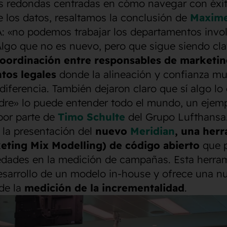
s redondas centradas en cómo navegar con éxit
 los datos, resaltamos la conclusión de
Maxime
 «no podemos trabajar los departamentos invo
lgo que no es nuevo, pero que sigue siendo cla
coordinación entre responsables de marketin
tos legales
donde la alineación y confianza m
diferencia. También dejaron claro que sí algo lo
dre» lo puede entender todo el mundo, un ejem
 por parte de
Timo Schulte
del Grupo Lufthansa
la presentación del
nuevo
Meridian
, una her
ting Mix Modelling) de código abierto
que 
edades en la medición de campañas. Esta herra
esarrollo de un modelo in-house y ofrece una n
de la
medición de la incrementalidad
.