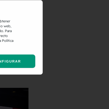
stró el
 y que se
obtener
io web,
do. Para
recto
ra
Política
PS
– en la
NFIGURAR