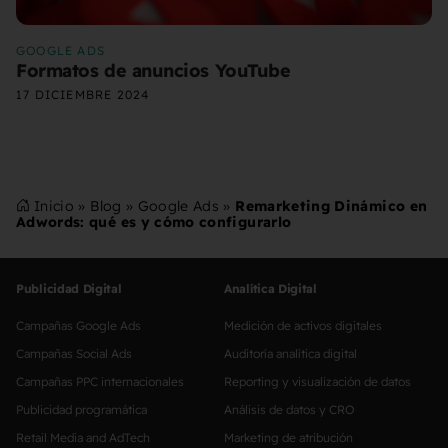
GOOGLE ADS
Formatos de anuncios YouTube
17 DICIEMBRE 2024
Inicio
»
Blog
»
Google Ads
»
Remarketing Dinámico en
Adwords: qué es y cómo configurarlo
Publicidad Digital
Analítica Digital
Campañas Google Ads
Medición de activos digitales
Campañas Social Ads
Auditoría analítica digital
Campañas PPC internacionales
Reporting y visualización de datos
Publicidad programática
Análisis de datos y CRO
Retail Media and AdTech
Marketing de atribución