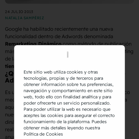
24 JULIO 2013
NATALIA SAMPÉRIZ
Google ha habilitado recientemente una nueva
funcionalidad dentro de Adwords denominada
Remarketing Dinámico
como método de publicación
más avanzado respecto a las opciones de Remarketing
de las que ya disponía y de especial interés para
tiendas de comercio electrónico
.
¿Qué es el Remarketing Dinámico de
Este sitio web utiliza cookies y otras
tecnologías, propias y de terceros para
Adwords?
obtener información sobre tus preferencias,
navegación y comportamiento en este sitio
Es un método de publicación de retargeting dinámico
web, todo ello con finalidad analítica y para
mediante el cual se impacta en la red de contenido a
poder ofrecerte un servicio personalizado.
aquellos usuarios que han visitado previamente
Para poder utilizar la web es necesario que
nuestro site mostrandoles anuncios generados
aceptes las cookies para asegurar el correcto
dinámicamente en función de la navegación que
funcionamiento de la plataforma. Puedes
obtener más detalles leyendo nuestra
realizaron en sus visitas anteriores. El resultado son
Política de Cookies
anuncios similares a los que muestra la plataforma